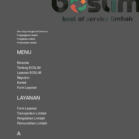
One-stop Integrated Services
Pengangkutan Limbah
Pengolahan Limbah
Pemusnahan Limbah
.
MENU
Beranda
Tentang BOSLIM
Layanan BOSLIM
Regulasi
Kontak
Form Layanan
LAYANAN
Form Layanan
Transportasi Limbah
Pengolahan Limbah
Pemusnahan Limbah
A