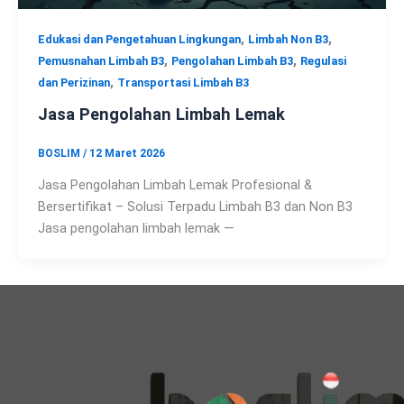
,
,
Edukasi dan Pengetahuan Lingkungan
Limbah Non B3
,
,
Pemusnahan Limbah B3
Pengolahan Limbah B3
Regulasi
,
dan Perizinan
Transportasi Limbah B3
Jasa Pengolahan Limbah Lemak
BOSLIM
/
12 Maret 2026
Jasa Pengolahan Limbah Lemak Profesional &
Bersertifikat – Solusi Terpadu Limbah B3 dan Non B3
Jasa pengolahan limbah lemak —