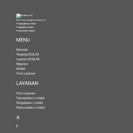
One-stop Integrated Services
Pengangkutan Limbah
Pengolahan Limbah
Pemusnahan Limbah
.
MENU
Beranda
Tentang BOSLIM
Layanan BOSLIM
Regulasi
Kontak
Form Layanan
LAYANAN
Form Layanan
Transportasi Limbah
Pengolahan Limbah
Pemusnahan Limbah
A
r