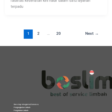
fasilitas kesehatan kini hadir dalam satu layanan
terpadu
1
2
…
20
Next
→
One-stop Integrated Services
Pengangkutan Limbah
Pengolahan Limbah