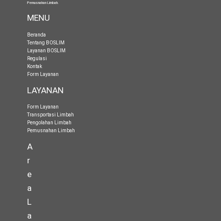
Pemusnahan Limbah
.
MENU
Beranda
Tentang BOSLIM
Layanan BOSLIM
Regulasi
Kontak
Form Layanan
LAYANAN
Form Layanan
Transportasi Limbah
Pengolahan Limbah
Pemusnahan Limbah
A
r
e
a
L
a