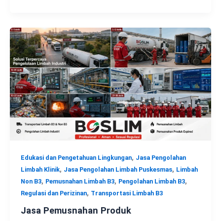
,
Edukasi dan Pengetahuan Lingkungan
Jasa Pengolahan
,
,
Limbah Klinik
Jasa Pengolahan Limbah Puskesmas
Limbah
,
,
,
Non B3
Pemusnahan Limbah B3
Pengolahan Limbah B3
,
Regulasi dan Perizinan
Transportasi Limbah B3
Jasa Pemusnahan Produk