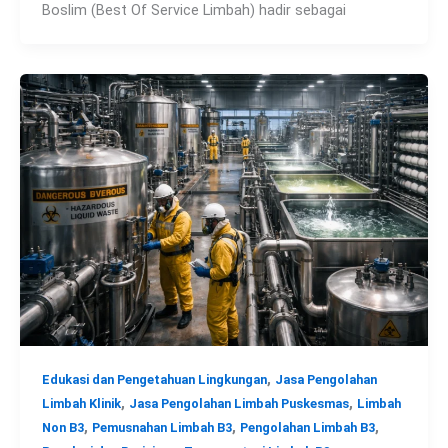
Boslim (Best Of Service Limbah) hadir sebagai
,
Edukasi dan Pengetahuan Lingkungan
Jasa Pengolahan
,
,
Limbah Klinik
Jasa Pengolahan Limbah Puskesmas
Limbah
,
,
,
Non B3
Pemusnahan Limbah B3
Pengolahan Limbah B3