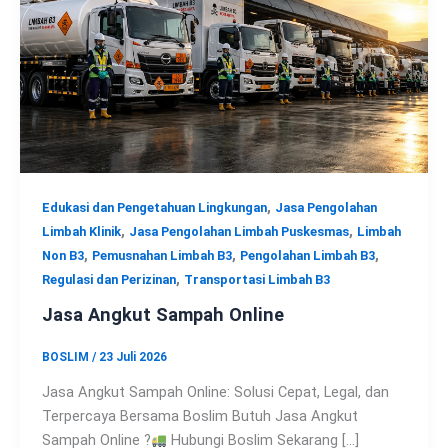
,
Edukasi dan Pengetahuan Lingkungan
Jasa Pengolahan
,
,
Limbah Klinik
Jasa Pengolahan Limbah Puskesmas
Limbah
,
,
,
Non B3
Pemusnahan Limbah B3
Pengolahan Limbah B3
,
Regulasi dan Perizinan
Transportasi Limbah B3
Jasa Angkut Sampah Online
BOSLIM
/
23 Juli 2026
Jasa Angkut Sampah Online: Solusi Cepat, Legal, dan
Terpercaya Bersama Boslim Butuh Jasa Angkut
Sampah Online ?
Hubungi Boslim Sekarang […]