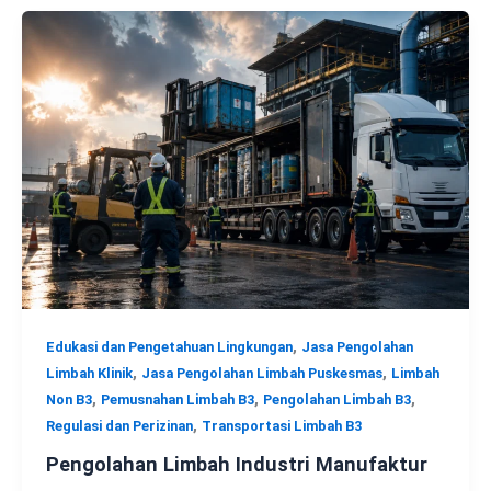
,
Edukasi dan Pengetahuan Lingkungan
Jasa Pengolahan
,
,
Limbah Klinik
Jasa Pengolahan Limbah Puskesmas
Limbah
,
,
,
Non B3
Pemusnahan Limbah B3
Pengolahan Limbah B3
,
Regulasi dan Perizinan
Transportasi Limbah B3
Pengolahan Limbah Industri Manufaktur