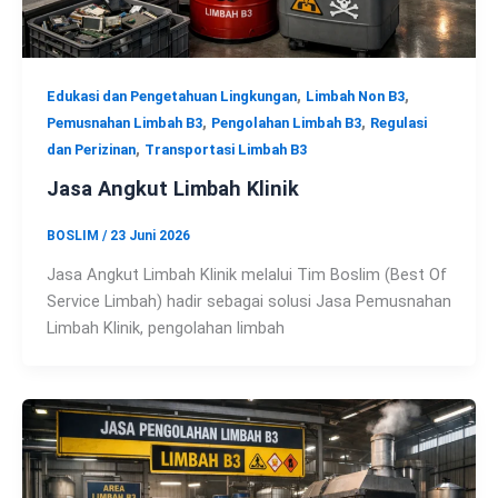
,
,
Edukasi dan Pengetahuan Lingkungan
Limbah Non B3
,
,
Pemusnahan Limbah B3
Pengolahan Limbah B3
Regulasi
,
dan Perizinan
Transportasi Limbah B3
Jasa Angkut Limbah Klinik
BOSLIM
/
23 Juni 2026
Jasa Angkut Limbah Klinik melalui Tim Boslim (Best Of
Service Limbah) hadir sebagai solusi Jasa Pemusnahan
Limbah Klinik, pengolahan limbah