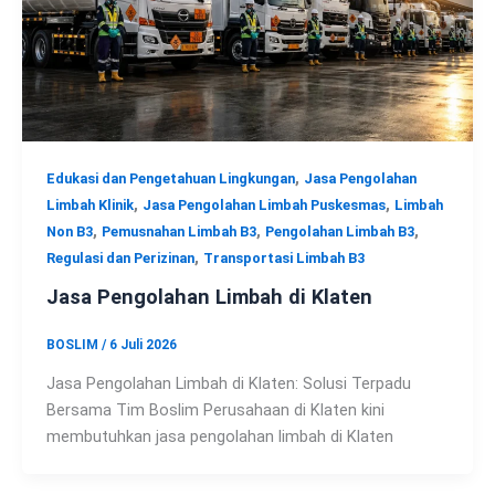
,
Edukasi dan Pengetahuan Lingkungan
Jasa Pengolahan
,
,
Limbah Klinik
Jasa Pengolahan Limbah Puskesmas
Limbah
,
,
,
Non B3
Pemusnahan Limbah B3
Pengolahan Limbah B3
,
Regulasi dan Perizinan
Transportasi Limbah B3
Jasa Pengolahan Limbah di Klaten
BOSLIM
/
6 Juli 2026
Jasa Pengolahan Limbah di Klaten: Solusi Terpadu
Bersama Tim Boslim Perusahaan di Klaten kini
membutuhkan jasa pengolahan limbah di Klaten