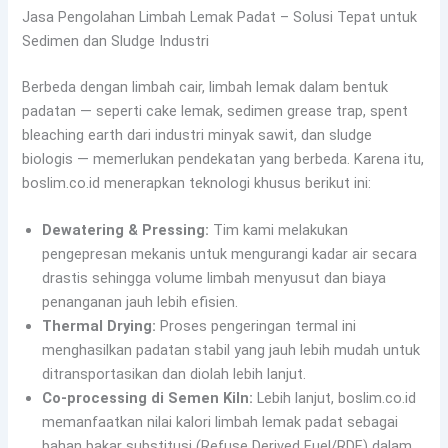
Jasa Pengolahan Limbah Lemak Padat – Solusi Tepat untuk
Sedimen dan Sludge Industri
Berbeda dengan limbah cair, limbah lemak dalam bentuk
padatan — seperti cake lemak, sedimen grease trap, spent
bleaching earth dari industri minyak sawit, dan sludge
biologis — memerlukan pendekatan yang berbeda. Karena itu,
boslim.co.id menerapkan teknologi khusus berikut ini:
Dewatering & Pressing:
Tim kami melakukan
pengepresan mekanis untuk mengurangi kadar air secara
drastis sehingga volume limbah menyusut dan biaya
penanganan jauh lebih efisien.
Thermal Drying:
Proses pengeringan termal ini
menghasilkan padatan stabil yang jauh lebih mudah untuk
ditransportasikan dan diolah lebih lanjut.
Co-processing di Semen Kiln:
Lebih lanjut, boslim.co.id
memanfaatkan nilai kalori limbah lemak padat sebagai
bahan bakar substitusi (Refuse Derived Fuel/RDF) dalam