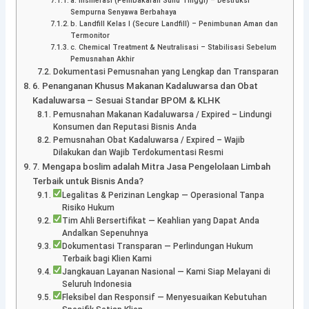
a. Insinerasi (Pembakaran Suhu Tinggi) – Destruksi
Sempurna Senyawa Berbahaya
b. Landfill Kelas I (Secure Landfill) – Penimbunan Aman dan
Termonitor
c. Chemical Treatment & Neutralisasi – Stabilisasi Sebelum
Pemusnahan Akhir
Dokumentasi Pemusnahan yang Lengkap dan Transparan
6. Penanganan Khusus Makanan Kadaluwarsa dan Obat
Kadaluwarsa – Sesuai Standar BPOM & KLHK
Pemusnahan Makanan Kadaluwarsa / Expired – Lindungi
Konsumen dan Reputasi Bisnis Anda
Pemusnahan Obat Kadaluwarsa / Expired – Wajib
Dilakukan dan Wajib Terdokumentasi Resmi
7. Mengapa boslim adalah Mitra Jasa Pengelolaan Limbah
Terbaik untuk Bisnis Anda?
Legalitas & Perizinan Lengkap — Operasional Tanpa
Risiko Hukum
Tim Ahli Bersertifikat — Keahlian yang Dapat Anda
Andalkan Sepenuhnya
Dokumentasi Transparan — Perlindungan Hukum
Terbaik bagi Klien Kami
Jangkauan Layanan Nasional — Kami Siap Melayani di
Seluruh Indonesia
Fleksibel dan Responsif — Menyesuaikan Kebutuhan