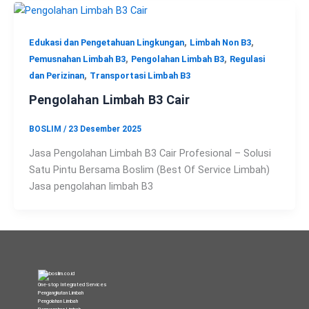
,
,
Edukasi dan Pengetahuan Lingkungan
Limbah Non B3
,
,
Pemusnahan Limbah B3
Pengolahan Limbah B3
Regulasi
,
dan Perizinan
Transportasi Limbah B3
Pengolahan Limbah B3 Cair
BOSLIM
/
23 Desember 2025
Jasa Pengolahan Limbah B3 Cair Profesional – Solusi
Satu Pintu Bersama Boslim (Best Of Service Limbah)
Jasa pengolahan limbah B3
One-stop Integrated Services
Pengangkutan Limbah
Pengolahan Limbah