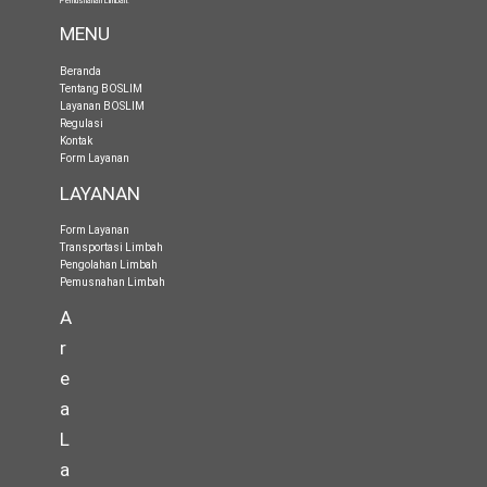
Pemusnahan Limbah
.
MENU
Beranda
Tentang BOSLIM
Layanan BOSLIM
Regulasi
Kontak
Form Layanan
LAYANAN
Form Layanan
Transportasi Limbah
Pengolahan Limbah
Pemusnahan Limbah
A
r
e
a
L
a