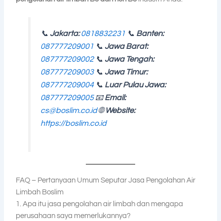
📞
Jakarta:
0818832231
📞
Banten:
087777209001
📞
Jawa Barat:
087777209002
📞
Jawa Tengah:
087777209003
📞
Jawa Timur:
087777209004
📞
Luar Pulau Jawa:
087777209005
📧
Email:
cs@boslim.co.id
🌐
Website:
https://boslim.co.id
FAQ – Pertanyaan Umum Seputar Jasa Pengolahan Air
Limbah Boslim
1. Apa itu jasa pengolahan air limbah dan mengapa
perusahaan saya memerlukannya?