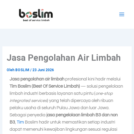
Lewati
ke
konten
Jasa Pengolahan Air Limbah
Oleh
BOSLIM
/
23 Juni 2026
Jasa pengolahan air limbah
profesional kini hadir melalui
Tim Boslim (Best Of Service Limbah)
— solusi pengelolaan
limbah industri berbasis layanan satu pintu (
one-stop
integrated services
) yang telah dipercaya oleh ribuan
pelaku usaha di seluruh Pulau Jawa dan luar Jawa.
Sebagai penyedia
jasa pengelolaan limbah B3 dan non
B3
,
Tim
Boslim hadir untuk memastikan setiap industri
dapat memenuhi kewajiban lingkungan sesuai regulasi