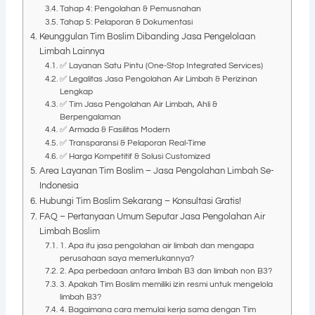
Tahap 4: Pengolahan & Pemusnahan
Tahap 5: Pelaporan & Dokumentasi
Keunggulan Tim Boslim Dibanding Jasa Pengelolaan
Limbah Lainnya
✅ Layanan Satu Pintu (One-Stop Integrated Services)
✅ Legalitas Jasa Pengolahan Air Limbah & Perizinan
Lengkap
✅ Tim Jasa Pengolahan Air Limbah, Ahli &
Berpengalaman
✅ Armada & Fasilitas Modern
✅ Transparansi & Pelaporan Real-Time
✅ Harga Kompetitif & Solusi Customized
Area Layanan Tim Boslim – Jasa Pengolahan Limbah Se-
Indonesia
Hubungi Tim Boslim Sekarang – Konsultasi Gratis!
FAQ – Pertanyaan Umum Seputar Jasa Pengolahan Air
Limbah Boslim
1. Apa itu jasa pengolahan air limbah dan mengapa
perusahaan saya memerlukannya?
2. Apa perbedaan antara limbah B3 dan limbah non B3?
3. Apakah Tim Boslim memiliki izin resmi untuk mengelola
limbah B3?
4. Bagaimana cara memulai kerja sama dengan Tim