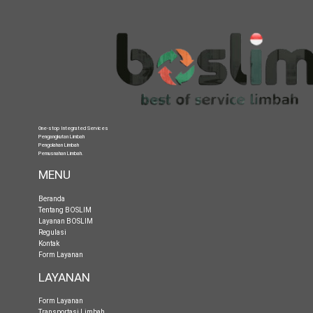
One-stop Integrated Services
Pengangkutan Limbah
Pengolahan Limbah
Pemusnahan Limbah
.
MENU
Beranda
Tentang BOSLIM
Layanan BOSLIM
Regulasi
Kontak
Form Layanan
LAYANAN
Form Layanan
Transportasi Limbah