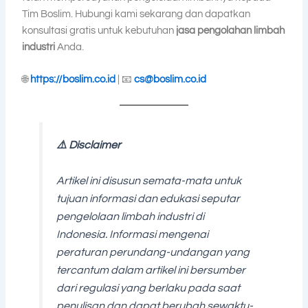
Tim Boslim. Hubungi kami sekarang dan dapatkan
konsultasi gratis untuk kebutuhan
jasa pengolahan limbah
industri
Anda.
🌐
https://boslim.co.id
| 📧
cs@boslim.co.id
⚠️ Disclaimer
Artikel ini disusun semata-mata untuk
tujuan informasi dan edukasi seputar
pengelolaan limbah industri di
Indonesia. Informasi mengenai
peraturan perundang-undangan yang
tercantum dalam artikel ini bersumber
dari regulasi yang berlaku pada saat
penulisan dan dapat berubah sewaktu-