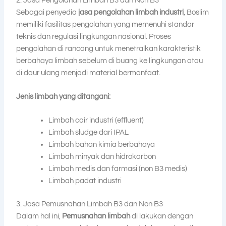
2. Jasa Pengolahan Limbah B3 dan Non B3
Sebagai penyedia
jasa pengolahan limbah industri
, Boslim
memiliki fasilitas pengolahan yang memenuhi standar
teknis dan regulasi lingkungan nasional. Proses
pengolahan di rancang untuk menetralkan karakteristik
berbahaya limbah sebelum di buang ke lingkungan atau
di daur ulang menjadi material bermanfaat.
Jenis limbah yang ditangani:
Limbah cair industri (effluent)
Limbah sludge dari IPAL
Limbah bahan kimia berbahaya
Limbah minyak dan hidrokarbon
Limbah medis dan farmasi (non B3 medis)
Limbah padat industri
3. Jasa Pemusnahan Limbah B3 dan Non B3
Dalam hal ini,
Pemusnahan limbah
di lakukan dengan