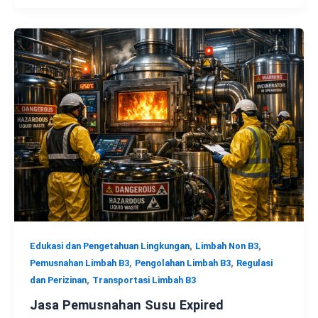
,
,
Edukasi dan Pengetahuan Lingkungan
Limbah Non B3
,
,
Pemusnahan Limbah B3
Pengolahan Limbah B3
Regulasi
,
dan Perizinan
Transportasi Limbah B3
Jasa Pemusnahan Susu Expired