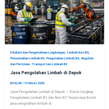
,
,
Edukasi dan Pengetahuan Lingkungan
Limbah Non B3
,
,
Pemusnahan Limbah B3
Pengolahan Limbah B3
Regulasi
,
dan Perizinan
Transportasi Limbah B3
Jasa Pengolahan Limbah di Depok
BOSLIM
/
15 Maret 2026
Jasa Pengolahan Limbah di Depok — Solusi Lengkap
Pengelolaan Limbah B3 dan Non B3 Terpercaya Butuh
jasa pengolahan limbah di