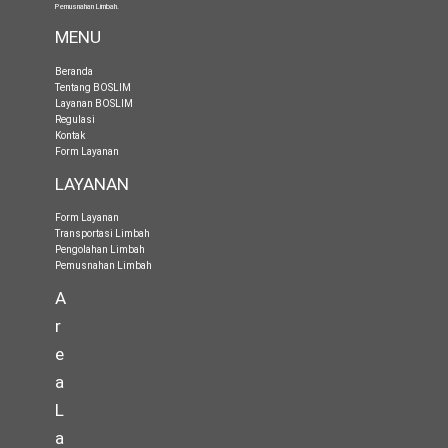
Pemusnahan Limbah
.
MENU
Beranda
Tentang BOSLIM
Layanan BOSLIM
Regulasi
Kontak
Form Layanan
LAYANAN
Form Layanan
Transportasi Limbah
Pengolahan Limbah
Pemusnahan Limbah
A
r
e
a
L
a