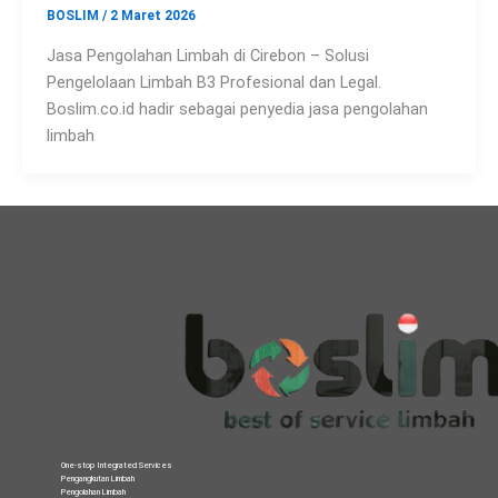
BOSLIM
/
2 Maret 2026
Jasa Pengolahan Limbah di Cirebon – Solusi
Pengelolaan Limbah B3 Profesional dan Legal.
Boslim.co.id hadir sebagai penyedia jasa pengolahan
limbah
One-stop Integrated Services
Pengangkutan Limbah
Pengolahan Limbah