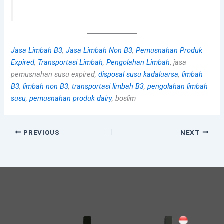
Jasa Limbah B3
,
Jasa Limbah Non B3
,
Pemusnahan Produk
Expired
,
Transportasi Limbah
,
Pengolahan Limbah
,
jasa
pemusnahan susu expired,
disposal susu kadaluarsa
,
limbah
B3
,
limbah non B3
,
transportasi limbah B3
,
pengolahan limbah
susu
,
pemusnahan produk dairy
, boslim
PREVIOUS
NEXT