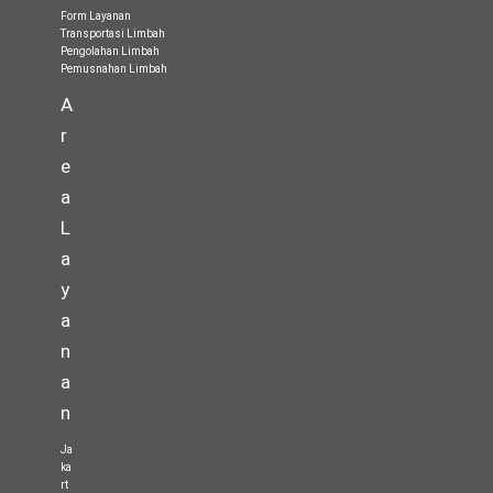
Form Layanan
Transportasi Limbah
Pengolahan Limbah
Pemusnahan Limbah
A
r
e
a
L
a
y
a
n
a
n
Ja
ka
rt