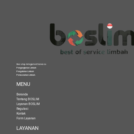
One-stop Integrated Services
Pengangkutan Limbah
Pengolahan Limbah
Pemusnahan Limbah
.
MENU
Beranda
Tentang BOSLIM
Layanan BOSLIM
Regulasi
Kontak
Form Layanan
LAYANAN