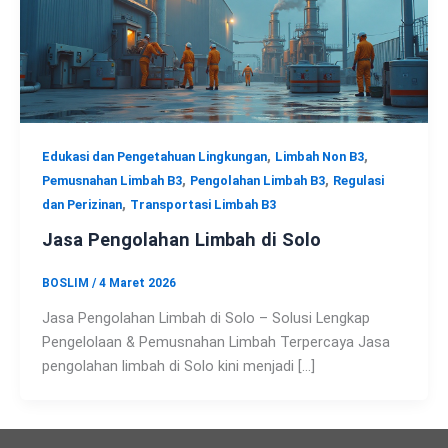
,
,
Edukasi dan Pengetahuan Lingkungan
Limbah Non B3
,
,
Pemusnahan Limbah B3
Pengolahan Limbah B3
Regulasi
,
dan Perizinan
Transportasi Limbah B3
Jasa Pengolahan Limbah di Solo
BOSLIM
/
4 Maret 2026
Jasa Pengolahan Limbah di Solo – Solusi Lengkap
Pengelolaan & Pemusnahan Limbah Terpercaya Jasa
pengolahan limbah di Solo kini menjadi […]