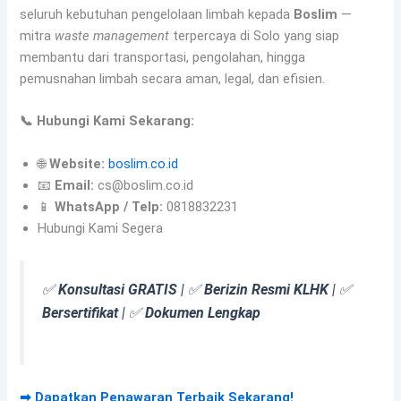
seluruh kebutuhan pengelolaan limbah kepada
Boslim
—
mitra
waste management
terpercaya di Solo yang siap
membantu dari transportasi, pengolahan, hingga
pemusnahan limbah secara aman, legal, dan efisien.
📞 Hubungi Kami Sekarang:
🌐
Website:
boslim.co.id
📧
Email:
cs@boslim.co.id
📱
WhatsApp / Telp:
0818832231
Hubungi Kami Segera
✅
Konsultasi GRATIS
| ✅
Berizin Resmi KLHK
| ✅
Bersertifikat
| ✅
Dokumen Lengkap
➡ Dapatkan Penawaran Terbaik Sekarang!