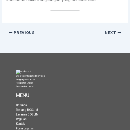
PREVIOUS
NEXT
One-stop Integrated Services
Pengangkutan Limbah
Pengolahan Limbah
Pemusnahan Limbah
.
MENU
Beranda
Tentang BOSLIM
Layanan BOSLIM
Regulasi
Kontak
Form Layanan