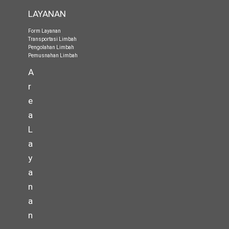
LAYANAN
Form Layanan
Transportasi Limbah
Pengolahan Limbah
Pemusnahan Limbah
A
r
e
a
L
a
y
a
n
a
n