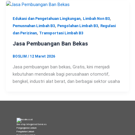
,
,
Edukasi dan Pengetahuan Lingkungan
Limbah Non B3
,
,
Pemusnahan Limbah B3
Pengolahan Limbah B3
Regulasi
,
dan Perizinan
Transportasi Limbah B3
Jasa Pembuangan Ban Bekas
BOSLIM
/
12 Maret 2026
Jasa pembuangan ban bekas, Gratis, kini menjadi
kebutuhan mendesak bagi perusahaan otomotif,
bengkel, industri alat berat, dan berbagai sektor usaha
One-stop Integrated Services
Pengangkutan Limbah
Pengolahan Limbah