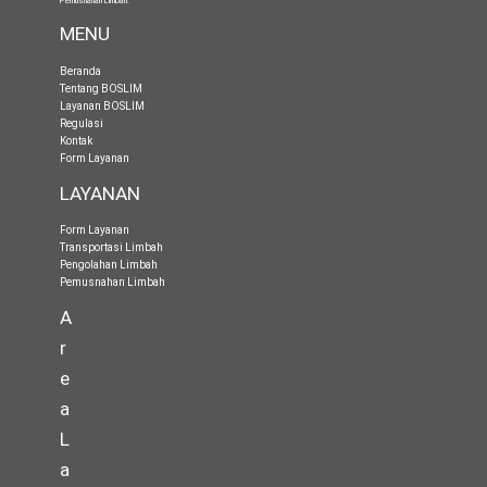
Pemusnahan Limbah
.
MENU
Beranda
Tentang BOSLIM
Layanan BOSLIM
Regulasi
Kontak
Form Layanan
LAYANAN
Form Layanan
Transportasi Limbah
Pengolahan Limbah
Pemusnahan Limbah
A
r
e
a
L
a