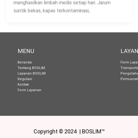
menghasilkan limbah medis setiap hari. Jarum
suntik bekas, kapas terkontaminasi,
MENU
LAYA
Beranda
Form Lay
Tentang BOSLIM
Transport
Layanan BOSLIM
Pengolah
Regulasi
Pemusnah
Kontak
Form Layanan
Copyright © 2024 | BOSLIM™