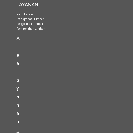
LAYANAN
Form Layanan
Transportasi Limbah
Pengolahan Limbah
Pemusnahan Limbah
A
r
e
a
L
a
y
a
n
a
n
Ja