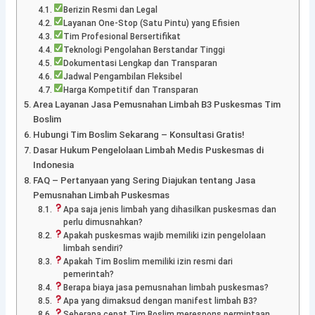
Berizin Resmi dan Legal
Layanan One-Stop (Satu Pintu) yang Efisien
Tim Profesional Bersertifikat
Teknologi Pengolahan Berstandar Tinggi
Dokumentasi Lengkap dan Transparan
Jadwal Pengambilan Fleksibel
Harga Kompetitif dan Transparan
Area Layanan Jasa Pemusnahan Limbah B3 Puskesmas Tim
Boslim
Hubungi Tim Boslim Sekarang – Konsultasi Gratis!
Dasar Hukum Pengelolaan Limbah Medis Puskesmas di
Indonesia
FAQ – Pertanyaan yang Sering Diajukan tentang Jasa
Pemusnahan Limbah Puskesmas
Apa saja jenis limbah yang dihasilkan puskesmas dan
perlu dimusnahkan?
Apakah puskesmas wajib memiliki izin pengelolaan
limbah sendiri?
Apakah Tim Boslim memiliki izin resmi dari
pemerintah?
Berapa biaya jasa pemusnahan limbah puskesmas?
Apa yang dimaksud dengan manifest limbah B3?
Seberapa cepat Tim Boslim merespons permintaan