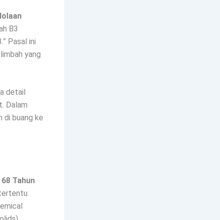
lolaan
ah B3
” Pasal ini
 limbah yang
 detail
ut. Dalam
h di buang ke
 68 Tahun
tertentu
hemical
lids),