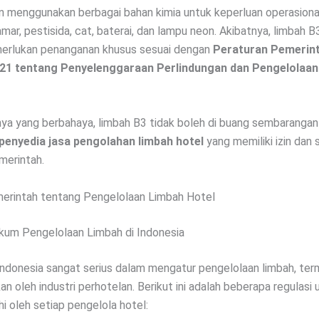
 menggunakan berbagai bahan kimia untuk keperluan operasional
ar, pestisida, cat, baterai, dan lampu neon. Akibatnya, limbah B
merlukan penanganan khusus sesuai dengan
Peraturan Pemerin
21 tentang Penyelenggaraan Perlindungan dan Pengelolaa
nya yang berbahaya, limbah B3 tidak boleh di buang sembarangan 
penyedia jasa pengolahan limbah hotel
yang memiliki izin dan s
merintah.
erintah tentang Pengelolaan Limbah Hotel
kum Pengelolaan Limbah di Indonesia
ndonesia sangat serius dalam mengatur pengelolaan limbah, ter
kan oleh industri perhotelan. Berikut ini adalah beberapa regulasi
hi oleh setiap pengelola hotel: