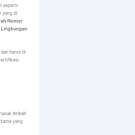
 seperti
3 yang di
tah Nomor
n Lingkungan
dan harus di
ertifikasi
masuk limbah
 utama yang