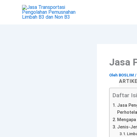
Lewati
ke
konten
Jasa 
Oleh
BOSLIM
ARTIK
Daftar Isi
Jasa Peng
Perhotel
Mengapa 
Jenis-Je
Limba