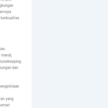
ngkungan
percaya
berkualitas
tas
r mandi,
housekeeping.
gkungan dan
 pengelolaan
tan yang
cemari