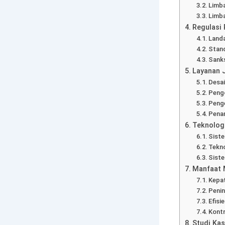
Limba
Limb
Regulasi 
Landa
Stand
Sanks
Layanan 
Desai
Pengo
Penge
Penan
Teknolog
Siste
Tekno
Sist
Manfaat 
Kepa
Penin
Efisi
Kontr
Studi Kas