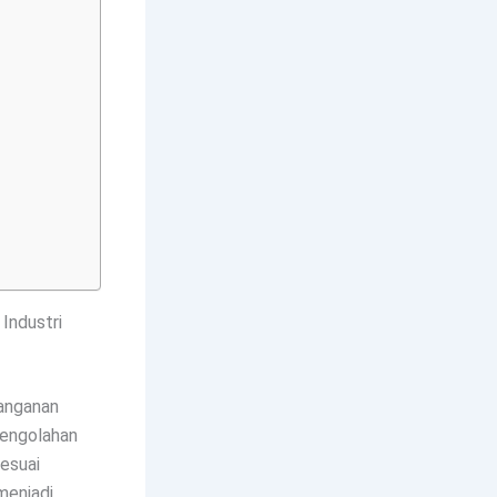
Industri
nanganan
Pengolahan
sesuai
enjadi