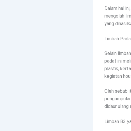
Dalam hal ini
mengolah lim
yang dihasil
Limbah Padat
Selain limbah
padat ini mel
plastik, kert
kegiatan hou
Oleh sebab i
pengumpulan,
didaur ulang
Limbah B3 y