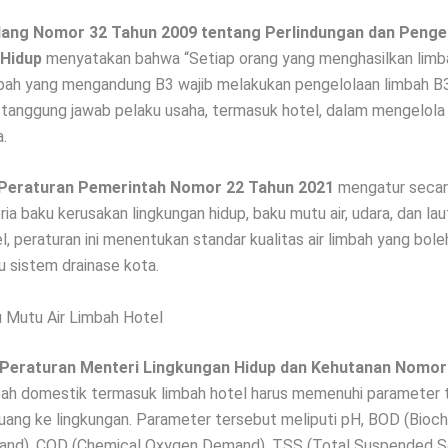
ang Nomor 32 Tahun 2009 tentang Perlindungan dan Penge
 Hidup
menyatakan bahwa “Setiap orang yang menghasilkan limb
bah yang mengandung B3 wajib melakukan pengelolaan limbah B3.
anggung jawab pelaku usaha, termasuk hotel, dalam mengelola
a.
Peraturan Pemerintah Nomor 22 Tahun 2021
mengatur secara
ria baku kerusakan lingkungan hidup, baku mutu air, udara, dan la
, peraturan ini menentukan standar kualitas air limbah yang bole
u sistem drainase kota.
 Mutu Air Limbah Hotel
Peraturan Menteri Lingkungan Hidup dan Kehutanan Nomor
imbah domestik termasuk limbah hotel harus memenuhi parameter 
uang ke lingkungan. Parameter tersebut meliputi pH, BOD (Bioc
nd), COD (Chemical Oxygen Demand), TSS (Total Suspended So