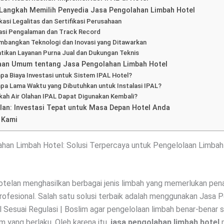
Langkah Memilih Penyedia Jasa Pengolahan Limbah Hotel
ikasi Legalitas dan Sertifikasi Perusahaan
asi Pengalaman dan Track Record
mbangkan Teknologi dan Inovasi yang Ditawarkan
tikan Layanan Purna Jual dan Dukungan Teknis
aan Umum tentang Jasa Pengolahan Limbah Hotel
pa Biaya Investasi untuk Sistem IPAL Hotel?
pa Lama Waktu yang Dibutuhkan untuk Instalasi IPAL?
kah Air Olahan IPAL Dapat Digunakan Kembali?
lan: Investasi Tepat untuk Masa Depan Hotel Anda
 Kami
han Limbah Hotel: Solusi Terpercaya untuk Pengelolaan Limbah 
hotelan menghasilkan berbagai jenis limbah yang memerlukan pe
rofesional.
Salah satu solusi terbaik adalah menggunakan Jasa 
 Sesuai Regulasi | Boslim agar pengelolaan limbah benar-benar 
m yang berlaku.
Oleh karena itu,
jasa pengolahan limbah hotel
m