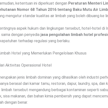
Kemudian, ketentuan ini diperkuat dengan
Peraturan Menteri Li
ehutanan Nomor 68 Tahun 2016 tentang Baku Mutu Air Lim
ng mengatur standar kualitas air limbah yang boleh dibuang ke l
ntingnya aspek hukum dan lingkungan tersebut, hotel-hotel di I
ja sama dengan penyedia
jasa pengolahan limbah hotel profesi
epatuhan terhadap regulasi yang berlaku.
 Limbah Hotel yang Memerlukan Pengelolaan Khusus
ari Aktivitas Operasional Hotel
erupakan jenis limbah dominan yang dihasilkan oleh industri perh
nya berasal dari kamar tamu, restoran, dapur, laundry, spa, dan 
ir limbah tersebut mengandung berbagai kontaminan seperti sabun
k, sisa makanan, dan bahan kimia pembersih yang dapat mencemar
olah dengan benar.