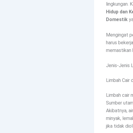
lingkungan. 
Hidup dan K
Domestik
ya
Mengingat pe
harus beker
memastikan k
Jenis-Jenis
Limbah Cair d
Limbah cair m
Sumber utama
Akibatnya, a
minyak, lema
jika tidak di