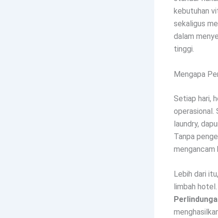
kebutuhan vit
sekaligus me
dalam menyed
tinggi.
Mengapa Pen
Setiap hari, 
operasional. 
laundry, dapu
Tanpa pengel
mengancam k
Lebih dari i
limbah hotel
Perlindunga
menghasilkan