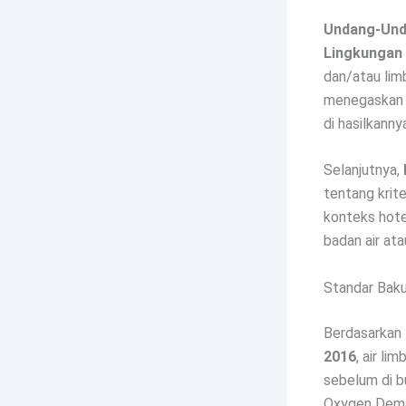
Undang-Und
Lingkungan
dan/atau lim
menegaskan t
di hasilkanny
Selanjutnya,
tentang krite
konteks hotel
badan air ata
Standar Baku
Berdasarkan
2016
, air l
sebelum di b
Oxygen Dema