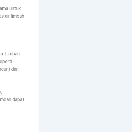
tama untuk
s air limbah
an. Limbah
eperti
acun) dari
,
limbah dapat