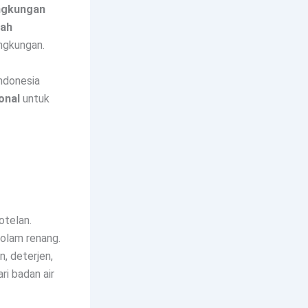
ngkungan
bah
ingkungan.
ndonesia
onal
untuk
otelan.
kolam renang.
, deterjen,
i badan air