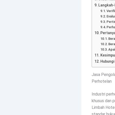
Langkah-
Verif
Evalu
Perti
Perha
Pertany
Bera
Bera
Apa
Kesimpu
Hubungi
Jasa Pengola
Perhotelan
Industri per
khusus dan p
Limbah Hotel
standar huku