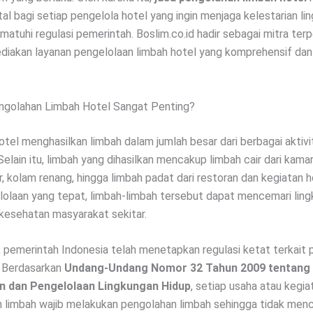
al bagi setiap pengelola hotel yang ingin menjaga kelestarian li
matuhi regulasi pemerintah. Boslim.co.id hadir sebagai mitra ter
iakan layanan pengelolaan limbah hotel yang komprehensif dan 
golahan Limbah Hotel Sangat Penting?
hotel menghasilkan limbah dalam jumlah besar dari berbagai aktivi
Selain itu, limbah yang dihasilkan mencakup limbah cair dari kama
r, kolam renang, hingga limbah padat dari restoran dan kegiatan 
olaan yang tepat, limbah-limbah tersebut dapat mencemari lin
esehatan masyarakat sekitar.
tu, pemerintah Indonesia telah menetapkan regulasi ketat terkait
. Berdasarkan
Undang-Undang Nomor 32 Tahun 2009 tentang
n dan Pengelolaan Lingkungan Hidup
, setiap usaha atau kegia
 limbah wajib melakukan pengolahan limbah sehingga tidak men