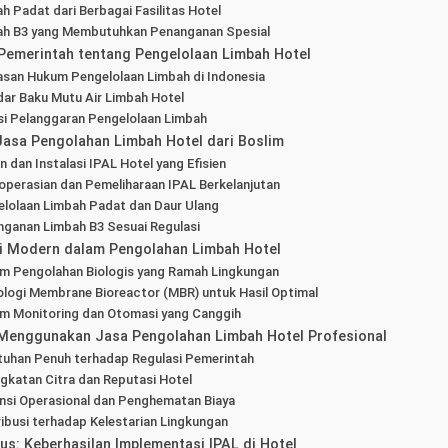
h Padat dari Berbagai Fasilitas Hotel
ah B3 yang Membutuhkan Penanganan Spesial
Pemerintah tentang Pengelolaan Limbah Hotel
san Hukum Pengelolaan Limbah di Indonesia
ar Baku Mutu Air Limbah Hotel
i Pelanggaran Pengelolaan Limbah
Jasa Pengolahan Limbah Hotel dari Boslim
n dan Instalasi IPAL Hotel yang Efisien
perasian dan Pemeliharaan IPAL Berkelanjutan
lolaan Limbah Padat dan Daur Ulang
ganan Limbah B3 Sesuai Regulasi
i Modern dalam Pengolahan Limbah Hotel
m Pengolahan Biologis yang Ramah Lingkungan
logi Membrane Bioreactor (MBR) untuk Hasil Optimal
em Monitoring dan Otomasi yang Canggih
Menggunakan Jasa Pengolahan Limbah Hotel Profesional
tuhan Penuh terhadap Regulasi Pemerintah
gkatan Citra dan Reputasi Hotel
ensi Operasional dan Penghematan Biaya
ibusi terhadap Kelestarian Lingkungan
us: Keberhasilan Implementasi IPAL di Hotel