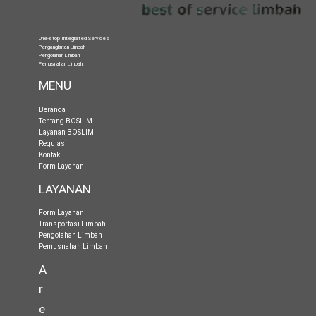
One-stop Integrated Services
Pengangkutan Limbah
Pengolahan Limbah
Pemusnahan Limbah
.
MENU
Beranda
Tentang BOSLIM
Layanan BOSLIM
Regulasi
Kontak
Form Layanan
LAYANAN
Form Layanan
Transportasi Limbah
Pengolahan Limbah
Pemusnahan Limbah
A
r
e