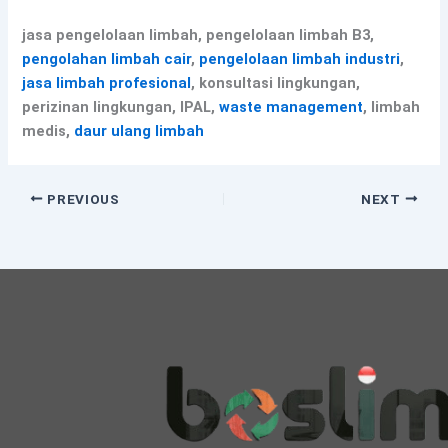
jasa pengelolaan limbah, pengelolaan limbah B3,
pengolahan limbah cair
,
pengelolaan limbah industri
,
jasa limbah profesional
, konsultasi lingkungan,
perizinan lingkungan, IPAL,
waste management
, limbah
medis,
daur ulang limbah
PREVIOUS
NEXT