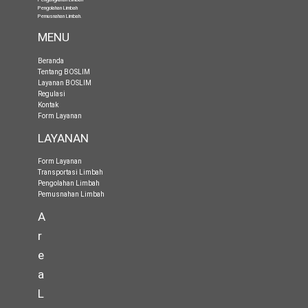
Pengolahan Limbah
Pemusnahan Limbah
.
MENU
Beranda
Tentang BOSLIM
Layanan BOSLIM
Regulasi
Kontak
Form Layanan
LAYANAN
Form Layanan
Transportasi Limbah
Pengolahan Limbah
Pemusnahan Limbah
A
r
e
a
L