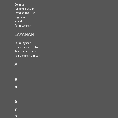
Beranda
Tentang BOSLIM
Layanan BOSLIM
Regulasi
Kontak
Form Layanan
LAYANAN
Form Layanan
Transportasi Limbah
Pengolahan Limbah
Pemusnahan Limbah
A
r
e
a
L
a
y
a