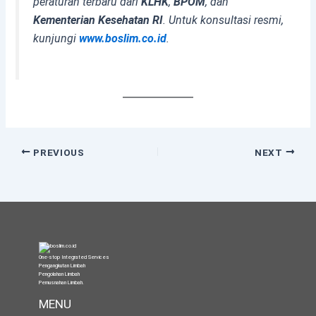
peraturan terbaru dari
KLHK
,
BPOM
, dan
Kementerian Kesehatan RI
. Untuk konsultasi resmi,
kunjungi
www.boslim.co.id
.
PREVIOUS
NEXT
One-stop Integrated Services
Pengangkutan Limbah
Pengolahan Limbah
Pemusnahan Limbah
.
MENU