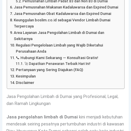
Pemusnahan Limbah Padat B3 dan Non B3 di Dumai
Jasa Pemusnahan Makanan Kadaluwarsa dan Expired Dumai
Jasa Pemusnahan Obat Kadaluwarsa dan Expired Dumai
Keunggulan boslim.co.id sebagai Vendor Limbah Dumai
Terpercaya
Area Layanan Jasa Pengolahan Limbah di Dumai dan
Sekitarnya
Regulasi Pengelolaan Limbah yang Wajib Diketahui
Perusahaan Anda
📞 Hubungi Kami Sekarang — Konsultasi Gratis!
🚀 Dapatkan Penawaran Terbaik Hari Ini!
Pertanyaan yang Sering Diajukan (FAQ)
Kesimpulan
Disclaimer
Jasa Pengolahan Limbah di Dumai yang Profesional, Legal,
dan Ramah Lingkungan
Jasa pengolahan limbah di Dumai
kini menjadi kebutuhan
mendesak seiring pesatnya pertumbuhan industri di kawasan
Riau, khususnya Kota Dumai sebagai salah satu kota industri