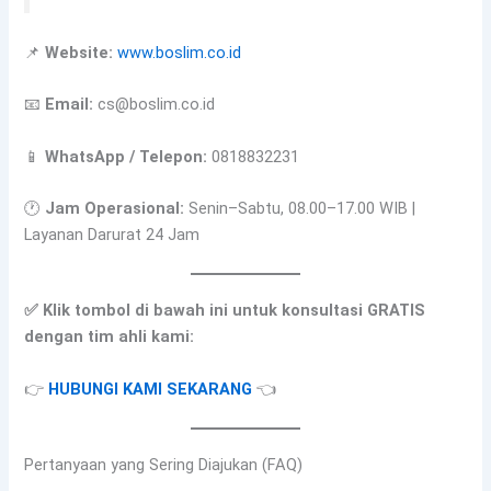
📌
Website:
www.boslim.co.id
📧
Email:
cs@boslim.co.id
📱
WhatsApp / Telepon:
0818832231
🕐
Jam Operasional:
Senin–Sabtu, 08.00–17.00 WIB |
Layanan Darurat 24 Jam
✅ Klik tombol di bawah ini untuk konsultasi GRATIS
dengan tim ahli kami:
👉
HUBUNGI KAMI SEKARANG
👈
Pertanyaan yang Sering Diajukan (FAQ)