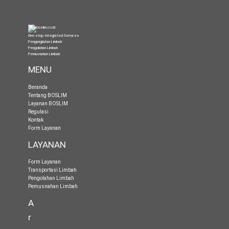
One-stop Integrated Services
Pengangkutan Limbah
Pengolahan Limbah
Pemusnahan Limbah
.
MENU
Beranda
Tentang BOSLIM
Layanan BOSLIM
Regulasi
Kontak
Form Layanan
LAYANAN
Form Layanan
Transportasi Limbah
Pengolahan Limbah
Pemusnahan Limbah
A
r