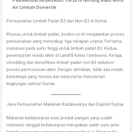
P.68/Menlhk/Setjen/Kum.1/8/2016 tentang Baku Mutu
Air Limbah Domestik
Pemusnahan Limbah Padat B3 dan Non B3 di Dumai
Khusus untuk limbah padat, boslim.co.id menjalankan proses
pemusnahan yang mencakup tiga tahapan utama. Pertama,
insinerasi pada suhu tinggi untuk limbah padat B3. Kedua,
penempatan residu akhir di Landfill Kelas I berlisensi. Ketiga,
shredding dan densifikasi limbah padat non B3 sebelum
proses pemrosesan akhir. Dengan demikian, tidak ada residu
berbahaya yang tersisa dan berpotensi mencemari
lingkungan sekitar Dumai.
Jasa Pemusnahan Makanan Kadaluwarsa dan Expired Dumai
Makanan kadaluwarsa atau produk pangan yang sudah
melewati tanggal kedaluwarsa merupakan salah satu jenis
limbah yang perlu penanganan sangat khusus. Namun jika