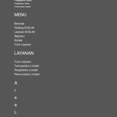
Pengangkutan Limbah
Pengolahan Limbah
Pemusnahan Limbah
.
MENU
Beranda
Tentang BOSLIM
Layanan BOSLIM
Regulasi
Kontak
Form Layanan
LAYANAN
Form Layanan
Transportasi Limbah
Pengolahan Limbah
Pemusnahan Limbah
A
r
e
a
L