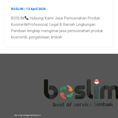
BOSLIM
/
13 April 2026
BOSLIM
Hubungi Kami Jasa Pemusnahan Produk
KosmetikProfesional, Legal & Ramah Lingkungan
Panduan lengkap mengenai jasa pemusnahan produk
kosmetik, pengelolaan limbah
One-stop Integrated Services