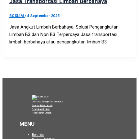
Jasa Transportasi Limbah Berbahaya
BOSLIM
/
4 September 2025
Jasa Angkut Limbah Berbahaya: Solusi Pengangkutan
Limbah B3 dan Non B3 Terpercaya Jasa transportasi
limbah berbahaya atau pengangkutan limbah B3
One-stop Integrated Services
Pengangkutan Limbah
Pengolahan Limbah
Pemusnahan Limbah
.
MENU
Beranda