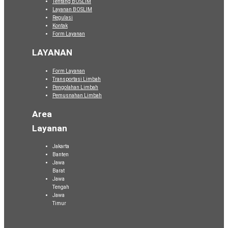
Tentang BOSLIM
Layanan BOSLIM
Regulasi
Kontak
Form Layanan
LAYANAN
Form Layanan
Transportasi Limbah
Pengolahan Limbah
Pemusnahan Limbah
Area
Layanan
Jakarta
Banten
Jawa
Barat
Jawa
Tengah
Jawa
Timur