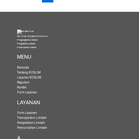
One-stop Integrated Services
Pengangkutan Limbah
Pengolahan Limbah
Pemusnahan Limbah
.
MENU
Beranda
Tentang BOSLIM
Layanan BOSLIM
Regulasi
Kontak
Form Layanan
LAYANAN
Form Layanan
Transportasi Limbah
Pengolahan Limbah
Pemusnahan Limbah
A