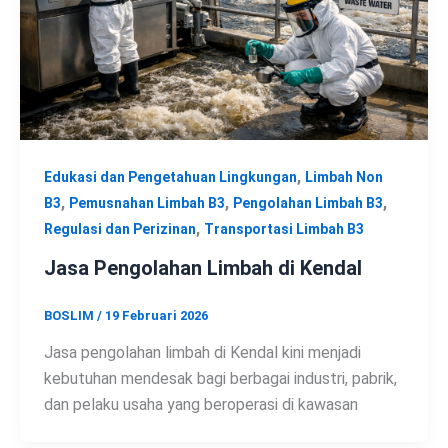
,
Edukasi dan Pengetahuan Lingkungan
Limbah Non
,
,
,
B3
Pemusnahan Limbah B3
Pengolahan Limbah B3
,
Regulasi dan Perizinan
Transportasi Limbah B3
Jasa Pengolahan Limbah di Kendal
BOSLIM
/
19 Februari 2026
Jasa pengolahan limbah di Kendal kini menjadi
kebutuhan mendesak bagi berbagai industri, pabrik,
dan pelaku usaha yang beroperasi di kawasan