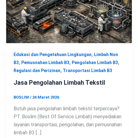
,
Edukasi dan Pengetahuan Lingkungan
Limbah Non
,
,
,
B3
Pemusnahan Limbah B3
Pengolahan Limbah B3
,
Regulasi dan Perizinan
Transportasi Limbah B3
Jasa Pengolahan Limbah Tekstil
BOSLIM
/
24 Maret 2026
Butuh jasa pengolahan limbah tekstil terpercaya?
PT. Boslim (Best Of Service Limbah) menyediakan
layanan transportasi, pengolahan, dan pemusnahan
limbah B3 […]