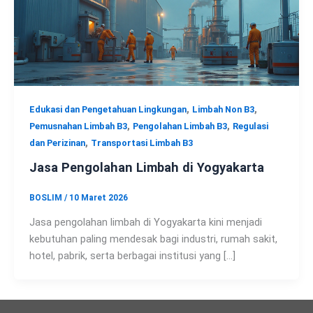
,
,
Edukasi dan Pengetahuan Lingkungan
Limbah Non B3
,
,
Pemusnahan Limbah B3
Pengolahan Limbah B3
Regulasi
,
dan Perizinan
Transportasi Limbah B3
Jasa Pengolahan Limbah di Yogyakarta
BOSLIM
/
10 Maret 2026
Jasa pengolahan limbah di Yogyakarta kini menjadi
kebutuhan paling mendesak bagi industri, rumah sakit,
hotel, pabrik, serta berbagai institusi yang […]