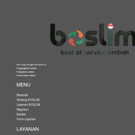
One-stop Integrated Services
Pengangkutan Limbah
Pengolahan Limbah
Pemusnahan Limbah
.
MENU
Beranda
Tentang BOSLIM
Layanan BOSLIM
Regulasi
Kontak
Form Layanan
LAYANAN