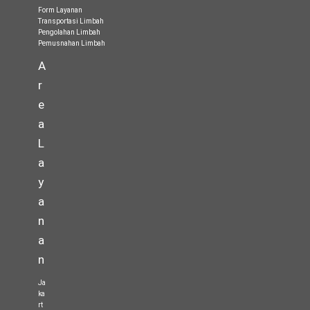
Form Layanan
Transportasi Limbah
Pengolahan Limbah
Pemusnahan Limbah
A
r
e
a
L
a
y
a
n
a
n
Ja
ka
rt