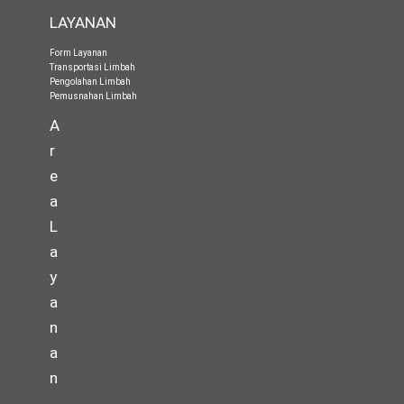
LAYANAN
Form Layanan
Transportasi Limbah
Pengolahan Limbah
Pemusnahan Limbah
A
r
e
a
L
a
y
a
n
a
n