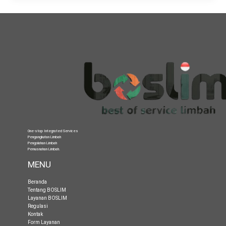
One-stop Integrated Services
Pengangkutan Limbah
Pengolahan Limbah
Pemusnahan Limbah
.
MENU
Beranda
Tentang BOSLIM
Layanan BOSLIM
Regulasi
Kontak
Form Layanan