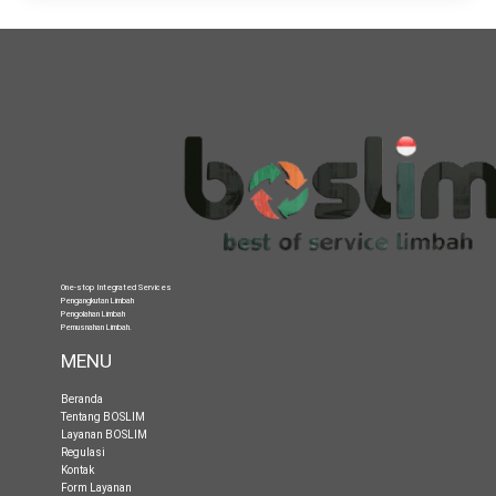
One-stop Integrated Services
Pengangkutan Limbah
Pengolahan Limbah
Pemusnahan Limbah
.
MENU
Beranda
Tentang BOSLIM
Layanan BOSLIM
Regulasi
Kontak
Form Layanan