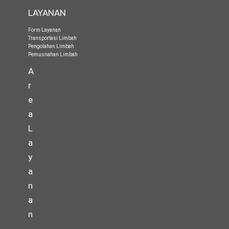
LAYANAN
Form Layanan
Transportasi Limbah
Pengolahan Limbah
Pemusnahan Limbah
A
r
e
a
L
a
y
a
n
a
n