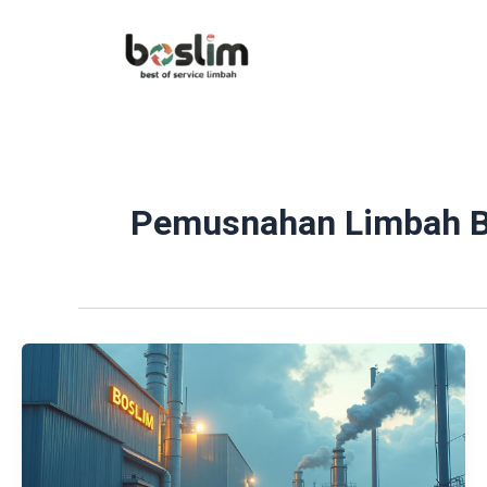
Lewati
ke
konten
Pemusnahan Limbah B