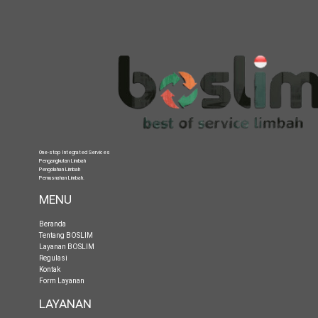
One-stop Integrated Services
Pengangkutan Limbah
Pengolahan Limbah
Pemusnahan Limbah
.
MENU
Beranda
Tentang BOSLIM
Layanan BOSLIM
Regulasi
Kontak
Form Layanan
LAYANAN