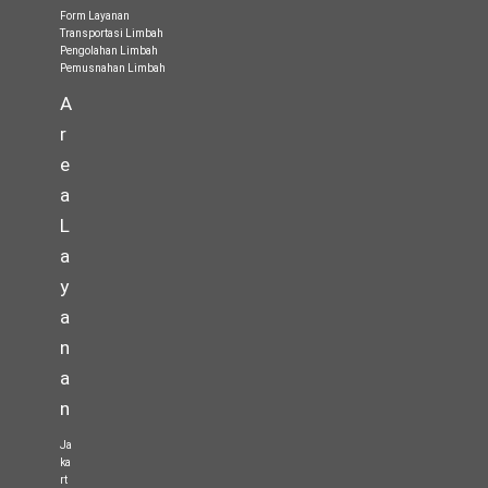
Form Layanan
Transportasi Limbah
Pengolahan Limbah
Pemusnahan Limbah
A
r
e
a
L
a
y
a
n
a
n
Ja
ka
rt