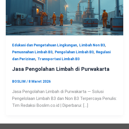
,
,
Edukasi dan Pengetahuan Lingkungan
Limbah Non B3
,
,
Pemusnahan Limbah B3
Pengolahan Limbah B3
Regulasi
,
dan Perizinan
Transportasi Limbah B3
Jasa Pengolahan Limbah di Purwakarta
BOSLIM
/
8 Maret 2026
Jasa Pengolahan Limbah di Purwakarta — Solusi
Pengelolaan Limbah B3 dan Non B3 Terpercaya Penulis:
Tim Redaksi Boslim.co.id | Diperbarui: […]