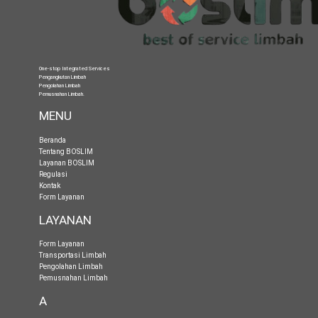
One-stop Integrated Services
Pengangkutan Limbah
Pengolahan Limbah
Pemusnahan Limbah
.
MENU
Beranda
Tentang BOSLIM
Layanan BOSLIM
Regulasi
Kontak
Form Layanan
LAYANAN
Form Layanan
Transportasi Limbah
Pengolahan Limbah
Pemusnahan Limbah
A