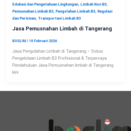
,
,
Edukasi dan Pengetahuan Lingkungan
Limbah Non B3
,
,
Pemusnahan Limbah B3
Pengolahan Limbah B3
Regulasi
,
dan Perizinan
Transportasi Limbah B3
Jasa Pemusnahan Limbah di Tangerang
BOSLIM
/
10 Februari 2026
Jasa Pengolahan Limbah di Tangerang – Solusi
Pengelolaan Limbah B3 Profesional & Terpercaya
Pendahuluan Jasa Pemusnahan limbah di Tangerang
kini