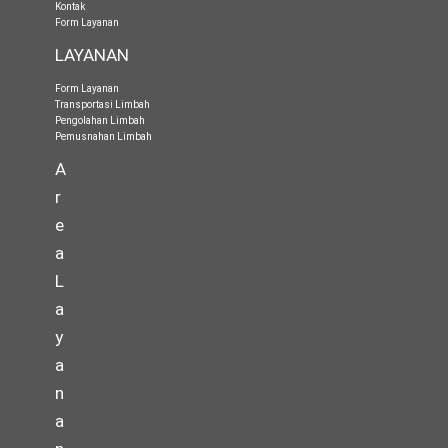
Kontak
Form Layanan
LAYANAN
Form Layanan
Transportasi Limbah
Pengolahan Limbah
Pemusnahan Limbah
A
r
e
a
L
a
y
a
n
a