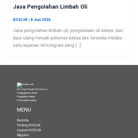
Jasa Pengolahan Limbah Oli
BOSLIM
/
8 Juni 2026
Jasa pengolahan limbah oli, pengelolaan oli bekas, dan
daur ulang minyak pelumas bekas kini tersedia melalui
satu layanan terintegrasi yang […]
One-stop Integrated Services
Pengangkutan Limbah
Pengolahan Limbah
Pemusnahan Limbah
.
MENU
Beranda
Tentang BOSLIM
Layanan BOSLIM
Regulasi