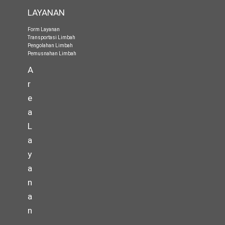
LAYANAN
Form Layanan
Transportasi Limbah
Pengolahan Limbah
Pemusnahan Limbah
A
r
e
a
L
a
y
a
n
a
n