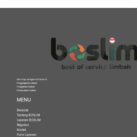
One-stop Integrated Services
Pengangkutan Limbah
Pengolahan Limbah
Pemusnahan Limbah
.
MENU
Beranda
Tentang BOSLIM
Layanan BOSLIM
Regulasi
Kontak
Form Layanan