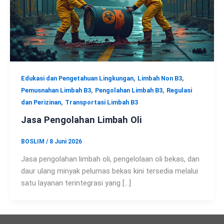
,
,
Edukasi dan Pengetahuan Lingkungan
Limbah Non B3
,
,
Pemusnahan Limbah B3
Pengolahan Limbah B3
Regulasi
,
dan Perizinan
Transportasi Limbah B3
Jasa Pengolahan Limbah Oli
BOSLIM
/
8 Juni 2026
Jasa pengolahan limbah oli, pengelolaan oli bekas, dan
daur ulang minyak pelumas bekas kini tersedia melalui
satu layanan terintegrasi yang […]