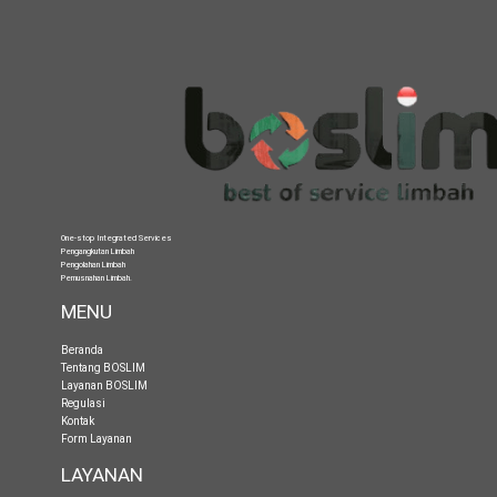
One-stop Integrated Services
Pengangkutan Limbah
Pengolahan Limbah
Pemusnahan Limbah
.
MENU
Beranda
Tentang BOSLIM
Layanan BOSLIM
Regulasi
Kontak
Form Layanan
LAYANAN