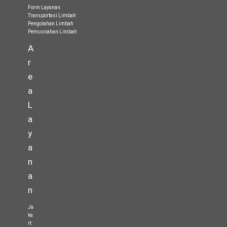
Form Layanan
Transportasi Limbah
Pengolahan Limbah
Pemusnahan Limbah
A
r
e
a
L
a
y
a
n
a
n
Ja
ka
rt