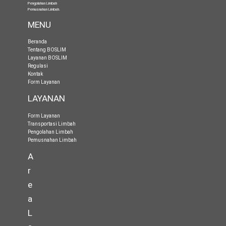
Pengolahan Limbah
Pemusnahan Limbah
.
MENU
Beranda
Tentang BOSLIM
Layanan BOSLIM
Regulasi
Kontak
Form Layanan
LAYANAN
Form Layanan
Transportasi Limbah
Pengolahan Limbah
Pemusnahan Limbah
A
r
e
a
L