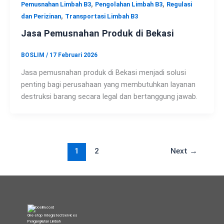
,
,
Pemusnahan Limbah B3
Pengolahan Limbah B3
Regulasi
,
dan Perizinan
Transportasi Limbah B3
Jasa Pemusnahan Produk di Bekasi
BOSLIM
/
17 Februari 2026
Jasa pemusnahan produk di Bekasi menjadi solusi
penting bagi perusahaan yang membutuhkan layanan
destruksi barang secara legal dan bertanggung jawab.
1
2
Next
→
One-stop Integrated Services
Pengangkutan Limbah