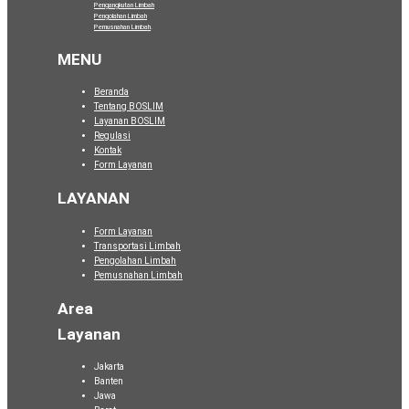
Pengangkutan Limbah
Pengolahan Limbah
Pemusnahan Limbah
.
MENU
Beranda
Tentang BOSLIM
Layanan BOSLIM
Regulasi
Kontak
Form Layanan
LAYANAN
Form Layanan
Transportasi Limbah
Pengolahan Limbah
Pemusnahan Limbah
Area
Layanan
Jakarta
Banten
Jawa