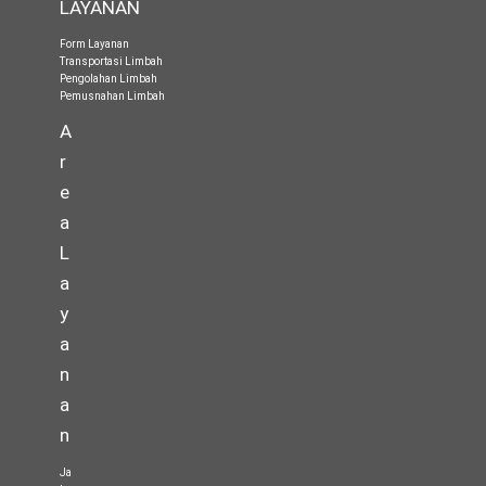
LAYANAN
Form Layanan
Transportasi Limbah
Pengolahan Limbah
Pemusnahan Limbah
A
r
e
a
L
a
y
a
n
a
n
Ja