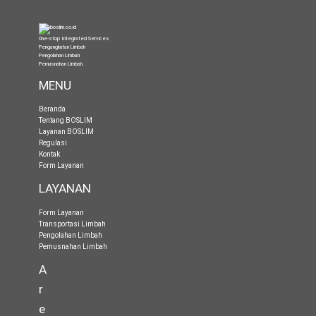
One-stop Integrated Services
Pengangkutan Limbah
Pengolahan Limbah
Pemusnahan Limbah
.
MENU
Beranda
Tentang BOSLIM
Layanan BOSLIM
Regulasi
Kontak
Form Layanan
LAYANAN
Form Layanan
Transportasi Limbah
Pengolahan Limbah
Pemusnahan Limbah
A
r
e