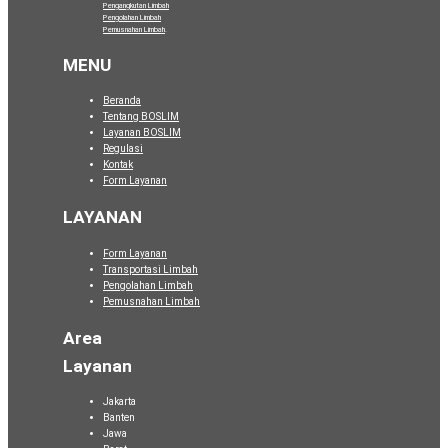
Pengangkutan Limbah
Pengolahan Limbah
Pemusnahan Limbah
.
MENU
Beranda
Tentang BOSLIM
Layanan BOSLIM
Regulasi
Kontak
Form Layanan
LAYANAN
Form Layanan
Transportasi Limbah
Pengolahan Limbah
Pemusnahan Limbah
Area
Layanan
Jakarta
Banten
Jawa