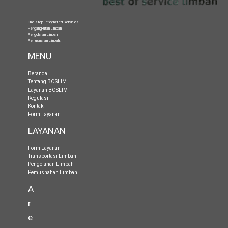
One-stop Integrated Services
Pengangkutan Limbah
Pengolahan Limbah
Pemusnahan Limbah
.
MENU
Beranda
Tentang BOSLIM
Layanan BOSLIM
Regulasi
Kontak
Form Layanan
LAYANAN
Form Layanan
Transportasi Limbah
Pengolahan Limbah
Pemusnahan Limbah
A
r
e