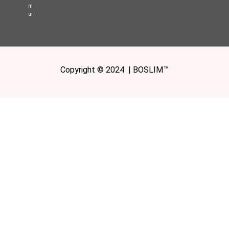
m
ur
Copyright © 2024 | BOSLIM™