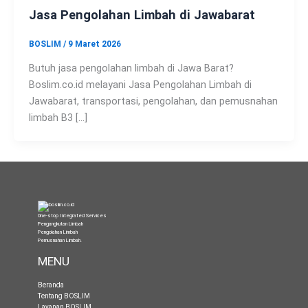
Jasa Pengolahan Limbah di Jawabarat
BOSLIM
/
9 Maret 2026
Butuh jasa pengolahan limbah di Jawa Barat?
Boslim.co.id melayani Jasa Pengolahan Limbah di
Jawabarat, transportasi, pengolahan, dan pemusnahan
limbah B3 […]
One-stop Integrated Services
Pengangkutan Limbah
Pengolahan Limbah
Pemusnahan Limbah
.
MENU
Beranda
Tentang BOSLIM
Layanan BOSLIM