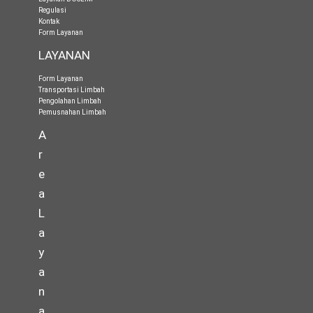
Regulasi
Kontak
Form Layanan
LAYANAN
Form Layanan
Transportasi Limbah
Pengolahan Limbah
Pemusnahan Limbah
A
r
e
a
L
a
y
a
n
a