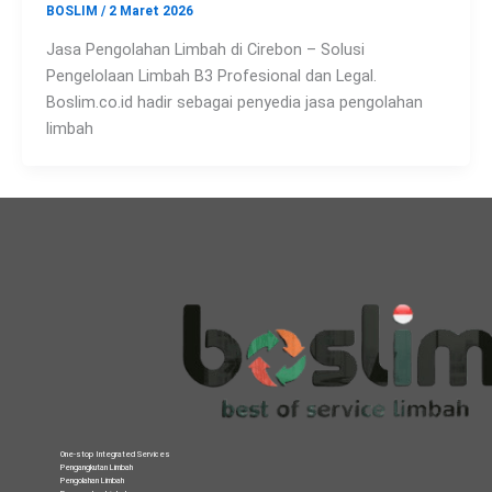
BOSLIM
/
2 Maret 2026
Jasa Pengolahan Limbah di Cirebon – Solusi
Pengelolaan Limbah B3 Profesional dan Legal.
Boslim.co.id hadir sebagai penyedia jasa pengolahan
limbah
One-stop Integrated Services
Pengangkutan Limbah
Pengolahan Limbah