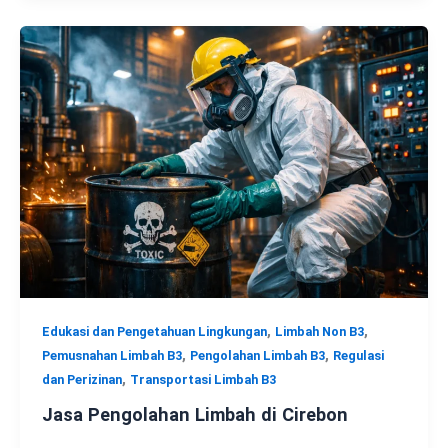
,
,
Edukasi dan Pengetahuan Lingkungan
Limbah Non B3
,
,
Pemusnahan Limbah B3
Pengolahan Limbah B3
Regulasi
,
dan Perizinan
Transportasi Limbah B3
Jasa Pengolahan Limbah di Cirebon