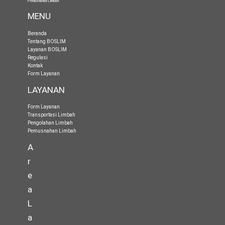
Pemusnahan Limbah
.
MENU
Beranda
Tentang BOSLIM
Layanan BOSLIM
Regulasi
Kontak
Form Layanan
LAYANAN
Form Layanan
Transportasi Limbah
Pengolahan Limbah
Pemusnahan Limbah
A
r
e
a
L
a