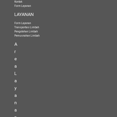
Kontak
Form Layanan
LAYANAN
Form Layanan
Transportasi Limbah
Pengolahan Limbah
Pemusnahan Limbah
A
r
e
a
L
a
y
a
n
a