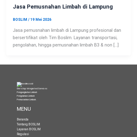
Jasa Pemusnahan Limbah di Lampung
BOSLIM
/
19 Mei 2026
Jasa pemusnahan limbah di Lampung profesional dan
bersertifikat oleh Tim Boslim. Layanan transportasi,
pengolahan, hingga pemusnahan limbah B3 & non […]
One-stop Integrated Services
Pengangkutan Limbah
Pengolahan Limbah
Pemusnahan Limbah
.
MENU
Beranda
Tentang BOSLIM
Layanan BOSLIM
Regulasi