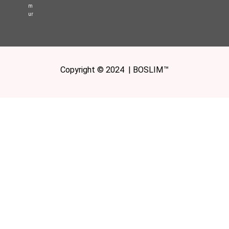
m
ur
Copyright © 2024 | BOSLIM™