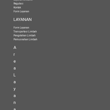
Regulasi
Kontak
Form Layanan
LAYANAN
Form Layanan
Transportasi Limbah
Pengolahan Limbah
Pemusnahan Limbah
A
r
e
a
L
a
y
a
n
a