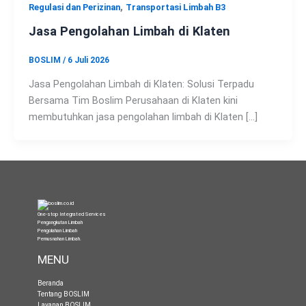
,
Regulasi dan Perizinan
Transportasi Limbah B3
Jasa Pengolahan Limbah di Klaten
BOSLIM
/
6 Juli 2026
Jasa Pengolahan Limbah di Klaten: Solusi Terpadu
Bersama Tim Boslim Perusahaan di Klaten kini
membutuhkan jasa pengolahan limbah di Klaten […]
One-stop Integrated Services
Pengangkutan Limbah
Pengolahan Limbah
Pemusnahan Limbah
.
MENU
Beranda
Tentang BOSLIM
Layanan BOSLIM