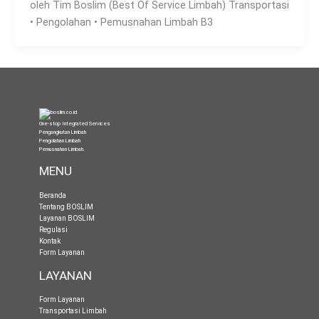
oleh Tim Boslim (Best Of Service Limbah) Transportasi
• Pengolahan • Pemusnahan Limbah B3
One-stop Integrated Services
Pengangkutan Limbah
Pengolahan Limbah
Pemusnahan Limbah
.
MENU
Beranda
Tentang BOSLIM
Layanan BOSLIM
Regulasi
Kontak
Form Layanan
LAYANAN
Form Layanan
Transportasi Limbah