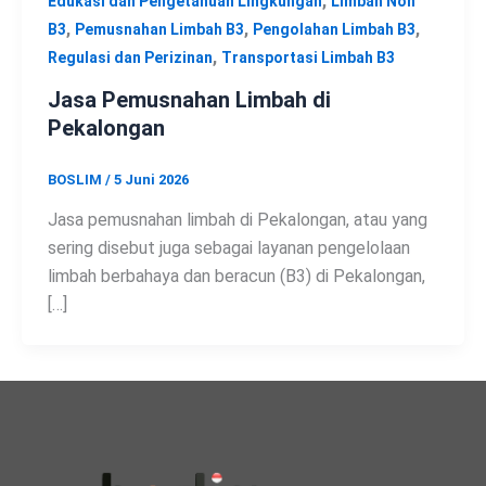
,
Edukasi dan Pengetahuan Lingkungan
Limbah Non
,
,
,
B3
Pemusnahan Limbah B3
Pengolahan Limbah B3
,
Regulasi dan Perizinan
Transportasi Limbah B3
Jasa Pemusnahan Limbah di
Pekalongan
BOSLIM
/
5 Juni 2026
Jasa pemusnahan limbah di Pekalongan, atau yang
sering disebut juga sebagai layanan pengelolaan
limbah berbahaya dan beracun (B3) di Pekalongan,
[…]