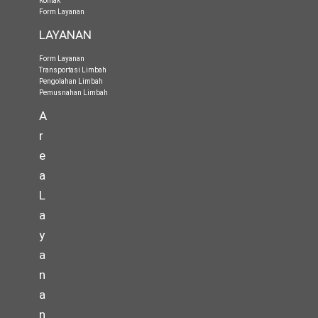
Kontak
Form Layanan
LAYANAN
Form Layanan
Transportasi Limbah
Pengolahan Limbah
Pemusnahan Limbah
A
r
e
a
L
a
y
a
n
a
n