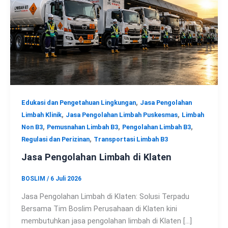
,
Edukasi dan Pengetahuan Lingkungan
Jasa Pengolahan
,
,
Limbah Klinik
Jasa Pengolahan Limbah Puskesmas
Limbah
,
,
,
Non B3
Pemusnahan Limbah B3
Pengolahan Limbah B3
,
Regulasi dan Perizinan
Transportasi Limbah B3
Jasa Pengolahan Limbah di Klaten
BOSLIM
/
6 Juli 2026
Jasa Pengolahan Limbah di Klaten: Solusi Terpadu
Bersama Tim Boslim Perusahaan di Klaten kini
membutuhkan jasa pengolahan limbah di Klaten […]