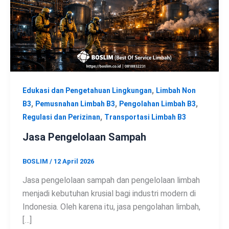
,
Edukasi dan Pengetahuan Lingkungan
Limbah Non
,
,
,
B3
Pemusnahan Limbah B3
Pengolahan Limbah B3
,
Regulasi dan Perizinan
Transportasi Limbah B3
Jasa Pengelolaan Sampah
BOSLIM
/
12 April 2026
Jasa pengelolaan sampah dan pengelolaan limbah
menjadi kebutuhan krusial bagi industri modern di
Indonesia. Oleh karena itu, jasa pengolahan limbah,
[…]