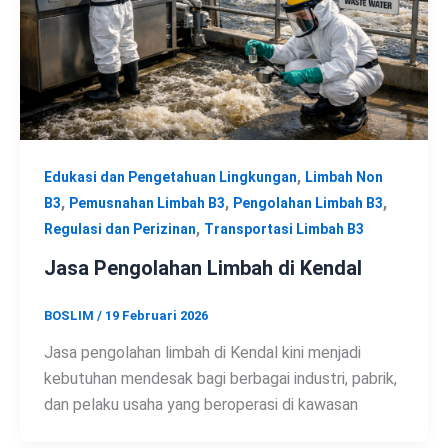
,
Edukasi dan Pengetahuan Lingkungan
Limbah Non
,
,
,
B3
Pemusnahan Limbah B3
Pengolahan Limbah B3
,
Regulasi dan Perizinan
Transportasi Limbah B3
Jasa Pengolahan Limbah di Kendal
BOSLIM
/
19 Februari 2026
Jasa pengolahan limbah di Kendal kini menjadi
kebutuhan mendesak bagi berbagai industri, pabrik,
dan pelaku usaha yang beroperasi di kawasan