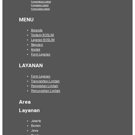
Pengangkutan Limbah
Pengolahan Limbah
Pemusnahan Limbah
.
MENU
Beranda
Tentang BOSLIM
Layanan BOSLIM
Regulasi
Kontak
Form Layanan
LAYANAN
Form Layanan
Transportasi Limbah
Pengolahan Limbah
Pemusnahan Limbah
Area
Layanan
Jakarta
Banten
Jawa