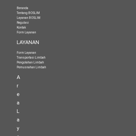
Beranda
Tentang BOSLIM
Layanan BOSLIM
Regulasi
Kontak
Form Layanan
LAYANAN
Form Layanan
Transportasi Limbah
Pengolahan Limbah
Pemusnahan Limbah
A
r
e
a
L
a
y