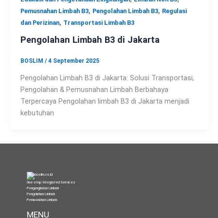
,
,
Pemusnahan Limbah B3
Pengolahan Limbah B3
Regulasi
,
dan Perizinan
Transportasi Limbah B3
Pengolahan Limbah B3 di Jakarta
BOSLIM
/
4 September 2025
Pengolahan Limbah B3 di Jakarta: Solusi Transportasi,
Pengolahan & Pemusnahan Limbah Berbahaya
Terpercaya Pengolahan limbah B3 di Jakarta menjadi
kebutuhan
One-stop Integrated Services
Pengangkutan Limbah
Pengolahan Limbah
Pemusnahan Limbah
.
MENU