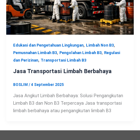
,
,
Edukasi dan Pengetahuan Lingkungan
Limbah Non B3
,
,
Pemusnahan Limbah B3
Pengolahan Limbah B3
Regulasi
,
dan Perizinan
Transportasi Limbah B3
Jasa Transportasi Limbah Berbahaya
BOSLIM
/
4 September 2025
Jasa Angkut Limbah Berbahaya: Solusi Pengangkutan
Limbah B3 dan Non B3 Terpercaya Jasa transportasi
limbah berbahaya atau pengangkutan limbah B3