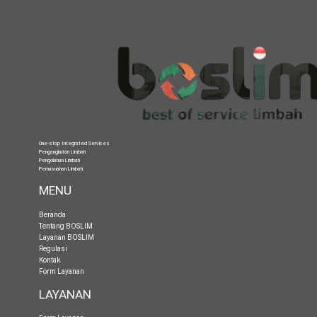
One-stop Integrated Services
Pengangkutan Limbah
Pengolahan Limbah
Pemusnahan Limbah
.
MENU
Beranda
Tentang BOSLIM
Layanan BOSLIM
Regulasi
Kontak
Form Layanan
LAYANAN