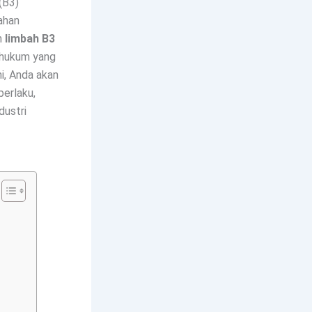
(B3)
bahan
n
limbah B3
 hukum yang
i, Anda akan
berlaku,
dustri