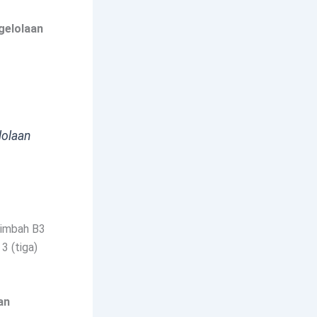
gelolaan
lolaan
limbah B3
3 (tiga)
an