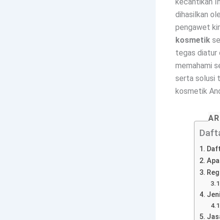
kecantikan I
dihasilkan ol
pengawet kim
kosmetik
se
tegas diatur 
memahami se
serta solusi 
kosmetik An
AR
Dafta
Daft
Apa
Reg
Jen
Jas