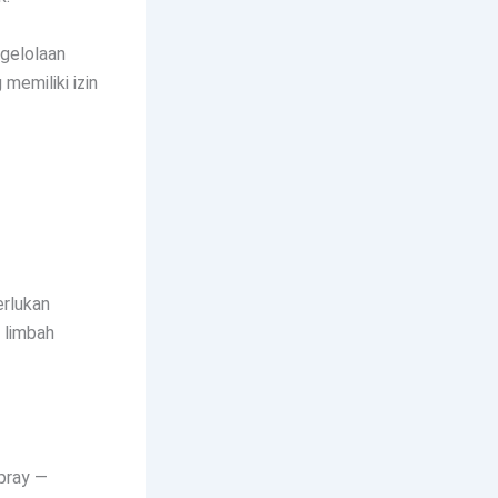
ngelolaan
memiliki izin
rlukan
 limbah
spray —