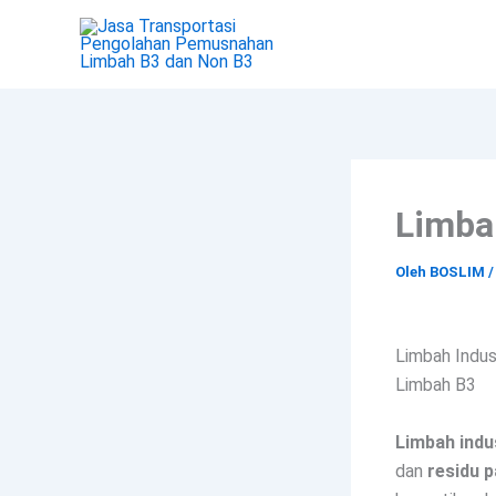
Lewati
ke
konten
Limbah
Oleh
BOSLIM
Limbah Indus
Limbah B3
Limbah indu
dan
residu 