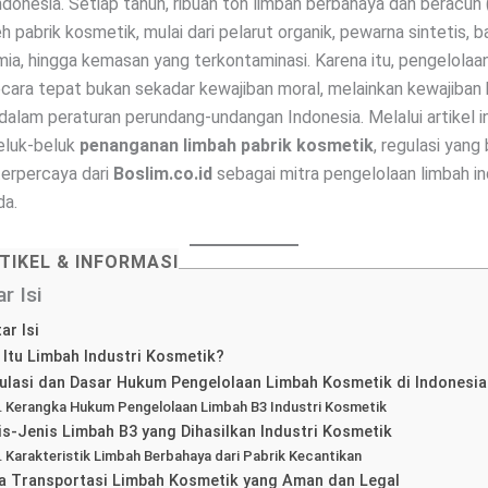
ndonesia. Setiap tahun, ribuan ton limbah berbahaya dan beracun 
eh pabrik kosmetik, mulai dari pelarut organik, pewarna sintetis, 
ia, hingga kemasan yang terkontaminasi. Karena itu, pengelolaa
cara tepat bukan sekadar kewajiban moral, melainkan kewajiban
dalam peraturan perundang-undangan Indonesia. Melalui artikel in
luk-beluk
penanganan limbah pabrik kosmetik
, regulasi yang 
terpercaya dari
Boslim.co.id
sebagai mitra pengelolaan limbah in
da.
TIKEL & INFORMASI
r Isi
ar Isi
 Itu Limbah Industri Kosmetik?
ulasi dan Dasar Hukum Pengelolaan Limbah Kosmetik di Indonesia
Kerangka Hukum Pengelolaan Limbah B3 Industri Kosmetik
is-Jenis Limbah B3 yang Dihasilkan Industri Kosmetik
Karakteristik Limbah Berbahaya dari Pabrik Kecantikan
a Transportasi Limbah Kosmetik yang Aman dan Legal