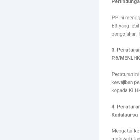
Perlindunga
PP ini mengg
B3 yang lebi
pengolahan, 
3. Peratura
P.6/MENLHK
Peraturan in
kewajiban pe
kepada KLHK
4. Peratura
Kadaluarsa
Mengatur ke
melewati tan