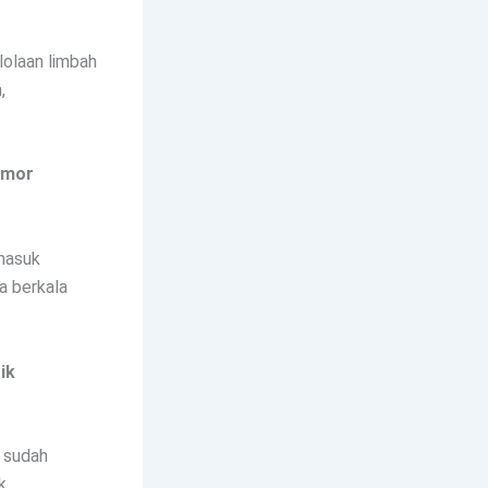
lolaan limbah
,
omor
rmasuk
a berkala
ik
 sudah
k.