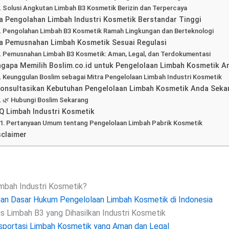
Solusi Angkutan Limbah B3 Kosmetik Berizin dan Terpercaya
a Pengolahan Limbah Industri Kosmetik Berstandar Tinggi
Pengolahan Limbah B3 Kosmetik Ramah Lingkungan dan Berteknologi
a Pemusnahan Limbah Kosmetik Sesuai Regulasi
Pemusnahan Limbah B3 Kosmetik: Aman, Legal, dan Terdokumentasi
gapa Memilih Boslim.co.id untuk Pengelolaan Limbah Kosmetik A
Keunggulan Boslim sebagai Mitra Pengelolaan Limbah Industri Kosmetik
Konsultasikan Kebutuhan Pengelolaan Limbah Kosmetik Anda Seka
🌿 Hubungi Boslim Sekarang
Q Limbah Industri Kosmetik
Pertanyaan Umum tentang Pengelolaan Limbah Pabrik Kosmetik
sclaimer
imbah Industri Kosmetik?
dan Dasar Hukum Pengelolaan Limbah Kosmetik di Indonesia
is Limbah B3 yang Dihasilkan Industri Kosmetik
sportasi Limbah Kosmetik yang Aman dan Legal