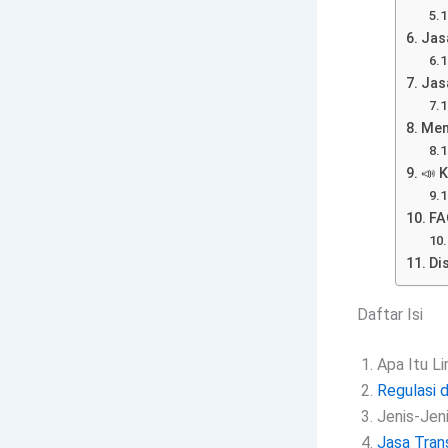
Jas
Jas
Men
📣 
FA
Di
Daftar Isi
Apa Itu L
Regulasi 
Jenis-Jen
Jasa Tran