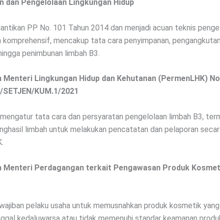
n dan Pengelolaan Lingkungan Hidup
antikan PP No. 101 Tahun 2014 dan menjadi acuan teknis penge
h komprehensif, mencakup tata cara penyimpanan, pengangkutan
hingga penimbunan limbah B3.
n Menteri Lingkungan Hidup dan Kehutanan (PermenLHK) N
/SETJEN/KUM.1/2021
i mengatur tata cara dan persyaratan pengelolaan limbah B3, te
nghasil limbah untuk melakukan pencatatan dan pelaporan secar
.
n Menteri Perdagangan terkait Pengawasan Produk Kosmet
wajiban pelaku usaha untuk memusnahkan produk kosmetik yang
ggal kedaluwarsa atau tidak memenuhi standar keamanan produ