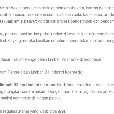
air
: air bekas pencucian reaktor, sisa emulsi krim, larutan pelarut 
adat
: kemasan terkontaminasi, sisa bahan baku kadaluarsa, produ
as/uap
: emisi pelarut volatil dari proses pengeringan dan penca
itu, penting bagi setiap pelaku industri kosmetik untuk memaham
k limbah yang mereka hasilkan sebelum menentukan metode peng
 Dasar Hukum Pengelolaan Limbah Kosmetik di Indonesia
kum Pengelolaan Limbah B3 Industri Kosmetik
limbah B3 dari industri kosmetik
di Indonesia diatur oleh seju
ng mengikat secara hukum. Dengan memahami regulasi ini, pelak
i sanksi administratif hingga pidana.
h regulasi utama yang wajib dipahami: