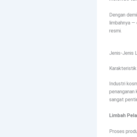
Dengan demik
limbahnya — 
resmi.
Jenis-Jenis 
Karakteristi
Industri kos
penanganan k
sangat penti
Limbah Pela
Proses produ