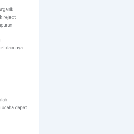
organik
k reject
mpuran
i
elolaannya.
mlah
u usaha dapat