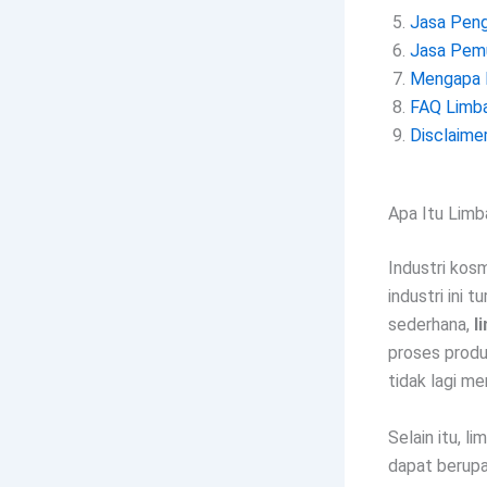
Jasa Peng
Jasa Pemu
Mengapa M
FAQ Limba
Disclaime
Apa Itu Limb
Industri kos
industri ini 
sederhana,
l
proses produ
tidak lagi mem
Selain itu, li
dapat berupa