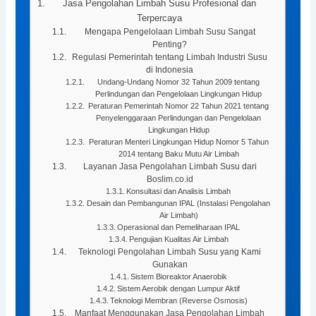
Jasa Pengolahan Limbah Susu Profesional dan
Terpercaya
Mengapa Pengelolaan Limbah Susu Sangat
Penting?
Regulasi Pemerintah tentang Limbah Industri Susu
di Indonesia
Undang-Undang Nomor 32 Tahun 2009 tentang
Perlindungan dan Pengelolaan Lingkungan Hidup
Peraturan Pemerintah Nomor 22 Tahun 2021 tentang
Penyelenggaraan Perlindungan dan Pengelolaan
Lingkungan Hidup
Peraturan Menteri Lingkungan Hidup Nomor 5 Tahun
2014 tentang Baku Mutu Air Limbah
Layanan Jasa Pengolahan Limbah Susu dari
Boslim.co.id
Konsultasi dan Analisis Limbah
Desain dan Pembangunan IPAL (Instalasi Pengolahan
Air Limbah)
Operasional dan Pemeliharaan IPAL
Pengujian Kualitas Air Limbah
Teknologi Pengolahan Limbah Susu yang Kami
Gunakan
Sistem Bioreaktor Anaerobik
Sistem Aerobik dengan Lumpur Aktif
Teknologi Membran (Reverse Osmosis)
Manfaat Menggunakan Jasa Pengolahan Limbah