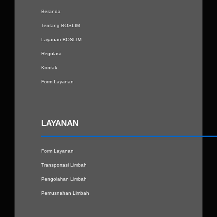
Beranda
Tentang BOSLIM
Layanan BOSLIM
Regulasi
Kontak
Form Layanan
LAYANAN
Form Layanan
Transportasi Limbah
Pengolahan Limbah
Pemusnahan Limbah