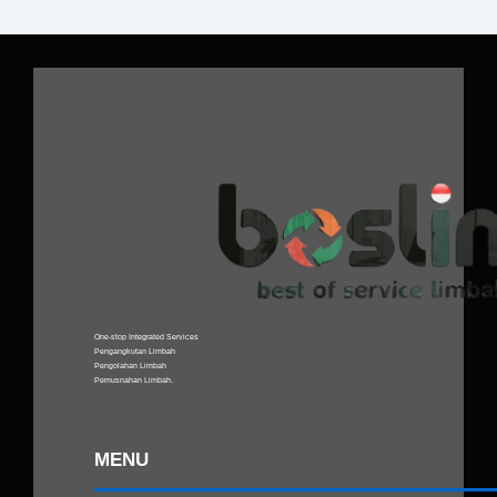
One-stop Integrated Services
Pengangkutan Limbah
Pengolahan Limbah
Pemusnahan Limbah
.
MENU